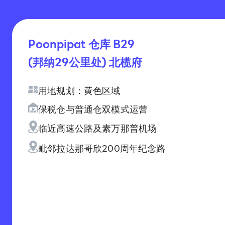
Poonpipat 仓库 B29
(邦纳29公里处) 北榄府
用地规划：黄色区域
保税仓与普通仓双模式运营
临近高速公路及素万那普机场
毗邻拉达那哥欣200周年纪念路