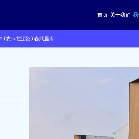
我
首页
关于我们
CB2 (农卡拉迈路) 春武里府