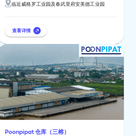
临近威格罗工业园及春武里府安美德工业园
查看详情
Poonpipat 仓库（三榕）