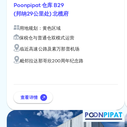
Poonpipat 仓库 B29
(邦纳29公里处) 北榄府
用地规划：黄色区域
保税仓与普通仓双模式运营
临近高速公路及素万那普机场
毗邻拉达那哥欣200周年纪念路
查看详情