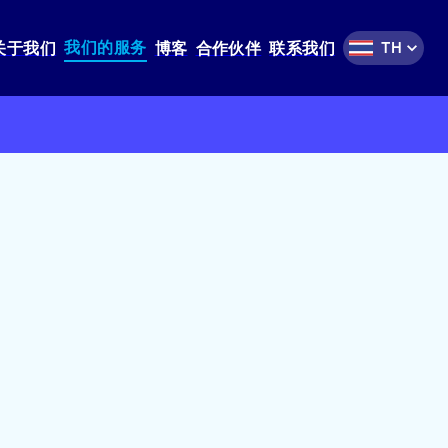
我们的服务
关于我们
博客
合作伙伴
联系我们
TH
仓库租赁
港口与货运服务
电动物料搬运服务
叉车、装载机、挖掘机服务