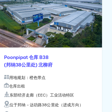
Poonpipat 仓库 B38
(邦纳38公里处) 北柳府
用地规划：橙色带点
仓库出租
东部经济走廊（EEC）工业活动特区
位于邦纳－达叻路38公里处（进成方向）