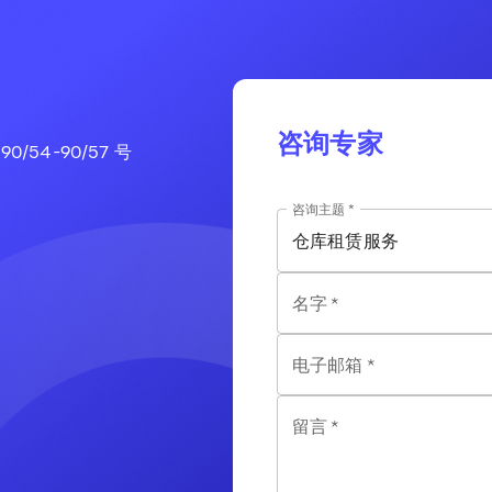
咨询专家
/54-90/57 号
咨询主题
*
仓库租赁服务
名字
*
电子邮箱
*
留言
*