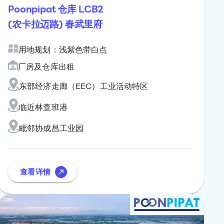
Poonpipat 仓库 LCB2
(农卡拉迈路) 春武里府
用地规划：浅紫色带白点
厂房及仓库出租
东部经济走廊（EEC）工业活动特区
临近林查班港
毗邻协成昌工业园
查看详情