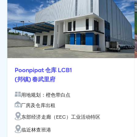
Poonpipat 仓库 LCB1
(邦镇) 春武里府
用地规划：橙色带白点
厂房及仓库出租
东部经济走廊（EEC）工业活动特区
临近林查班港