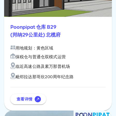
Poonpipat 仓库 B29
(邦纳29公里处) 北榄府
用地规划：黄色区域
保税仓与普通仓双模式运营
临近高速公路及素万那普机场
毗邻拉达那哥欣200周年纪念路
查看详情